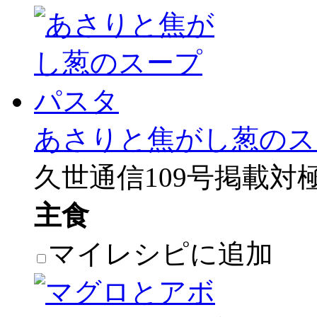
あさりと焦がし葱のス
久世通信109号掲載対
主食
マイレシピに追加