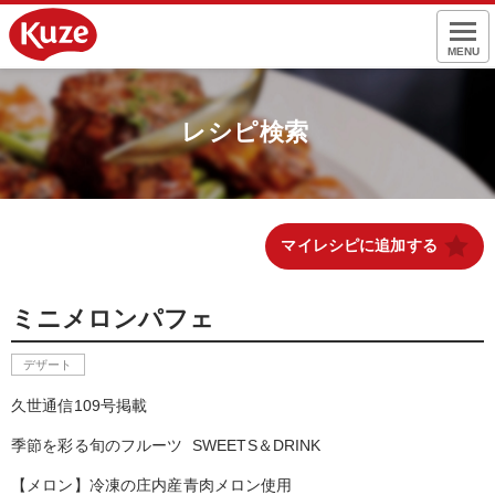
MENU
レシピ検索
マイレシピに追加する
ミニメロンパフェ
デザート
久世通信109号掲載
季節を彩る旬のフルーツ SWEETS＆DRINK
【メロン】冷凍の庄内産青肉メロン使用