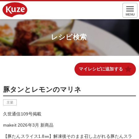
MENU
レシピ検索
マイレシピに追加する
豚タンとレモンのマリネ
主菜
久世通信109号掲載
makeit 2026年3月 新商品
【豚たんスライス1.8㎜】解凍後そのまま召し上がれる豚たんスラ