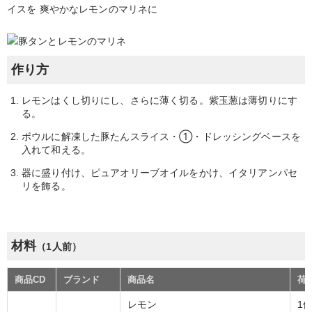
イスを 爽やかなレモンのマリネに
作り方
レモンはくし切りにし、さらに薄く切る。紫玉葱は薄切りにす
る。
ボウルに解凍した豚たんスライス・①・ドレッシングベースを
入れて和える。
器に盛り付け、ピュアオリーブオイルをかけ、イタリアンパセ
リを飾る。
材料
（1人前）
商品CD
ブランド
商品名
荷
レモン
1個