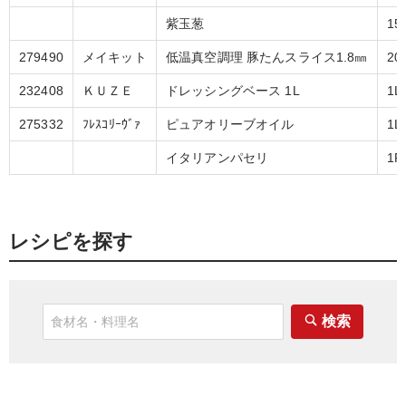
紫玉葱
15
279490
メイキット
低温真空調理 豚たんスライス1.8㎜
20
232408
ＫＵＺＥ
ドレッシングベース 1L
1L
275332
ﾌﾚｽｺﾘｰｳﾞｧ
ピュアオリーブオイル
1L
イタリアンパセリ
1P
レシピを探す
検索